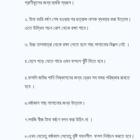
প্রাণীকূলের জন্য হুমকি স্বরূপ।
২. টানা ভারি বর্ষণ শেষ হওয়ার পর ছত্রাক নাশক ব্যবহার করা উত্তম।
এতে উদ্ভিদ পচন রোগ থেকে রক্ষা পাবে।
৩. উচ্চ তাপমাত্রা থেকে রক্ষা পেতে হলে গাছ লাগানোর বিকল্প নেই ।
৪.হেলে পড়ে যেতে পারে এমন ফসলে খুঁটি দিতে হবে।
৫.ফসলি জমির পানি নিষ্কাশনের জন্য ড্রেন সব সময় পরিষ্কার রাখতে
হবে ।
৬.বর্ষাকাল গাছ লাগানোর জন্য উত্তম।
৭.সবজি বীজ টানা বর্ষণে বপন করা উচিৎ না ।
৮.এখন যেহেতু বর্ষাকাল সেহেতু বৃষ্টি সহনশীল ফসল নির্বাচন করতে হবে।