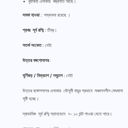
বৃষ্টিবাহী এলাকায় বজ্রপাত আছে।
দমকা হাওয়া :
সম্ভাবনা রয়েছে ।
প্রখর সূর্য রশ্মি :
তীব্র।
সতর্ক সংকেত :
নেই!
উত্তর বঙ্গপোসাগর
:
ঘূর্ণিঝড় / নিম্নচাপ / লঘুচাপ :
নেই!
উত্তর বঙ্গোপসাগর এলাকায় মৌসুমী বায়ুর প্রভাবে সঞ্চালনশীল মেঘমালা
সৃষ্টি হচ্ছে।
স্বাভাবিক সূর্য রশ্মি স্থানভেদে ৭- ১০ ঘন্টা পাওয়া যেতে পারে।