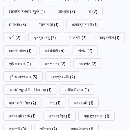
খ্রিস্টান মিশনারি স্কুল
(1)
চট্টগ্রাম
(3)
চা
(2)
চা বাগান
(5)
চিলেকোঠা
(1)
চেয়ারম্যান ঘাট
(1)
ঝর্ণা
(2)
ঝুলন্ত সেতু
(2)
নাফ নদী
(2)
নিঝুমদ্বীপ
(1)
নিরাপদ খাদ্য
(1)
নোয়াখালী
(4)
পাহাড়
(7)
পুষ্টি সরবরাহ
(1)
বঙ্গোপসাগর
(2)
বজ্রপাত
(2)
বৃষ্টি ও তাপপ্রবাহ
(5)
ব্রহ্মপুত্র নদী
(2)
ব্রাদার্স আন্দ্রেঁ উচ্চ বিদ্যালয়
(1)
ভাটিয়ারী লেক
(1)
মহেশখালী দ্বীপ
(2)
মাছ
(1)
মেঘনা নদী
(1)
মেঘনা নদীর ঘাট
(1)
মেঘনার তীর
(1)
ম্যানগ্রোভ বন
(1)
রাঙামাটি
(3)
শ্রীমঙ্গল
(2)
সমুদ্র সৈকত
(1)