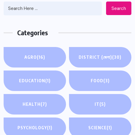
Search
Categories
AGRO
(16)
DISTRICT (জেলা)
(30)
EDUCATION
(1)
FOOD
(3)
HEALTH
(7)
IT
(5)
PSYCHOLOGY
(1)
SCIENCE
(1)