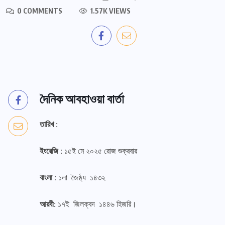
0 COMMENTS
1.57K VIEWS
দৈনিক আবহাওয়া বার্তা
তারিখ :
ইংরেজি :
১৫ই মে ২০২৫ রোজ শুক্রবার
বাংলা :
১লা জৈষ্ঠ্য ১৪৩২
আরবী:
১৭ই জিলক্বদ ১৪৪৬ হিজরি।