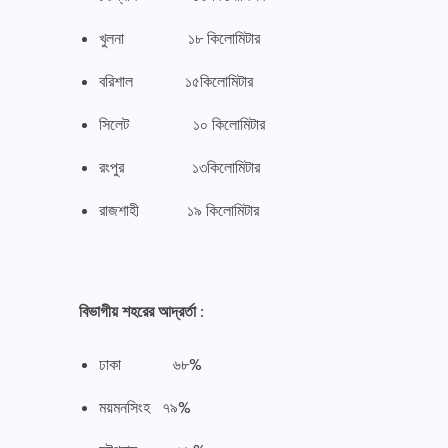
খুলনা ১৮ কিলোমিটার
বরিশাল ১৫কিলোমিটার
সিলেট ১০ কিলোমিটার
রংপুর ১৩কিলোমিটার
রাজশাহী ১৯ কিলোমিটার
বিভাগীয় শহরের আদ্রর্তা :
ঢাকা ৬৮%
ময়মনসিংহ ৭৯%