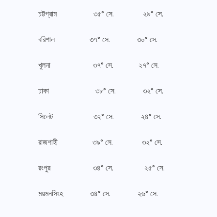
চট্টগ্রাম ৩৫° সে. ২৯° সে.
বরিশাল ৩৭° সে. ৩০° সে.
খুলনা ৩৭° সে. ২৭° সে.
ঢাকা ৩৮° সে. ৩২° সে.
সিলেট ৩২° সে. ২৪° সে.
রাজশাহী ৩৯° সে. ৩২° সে.
রংপুর ৩৪° সে. ২৫° সে.
ময়মনসিংহ ৩৪° সে. ২৬° সে.