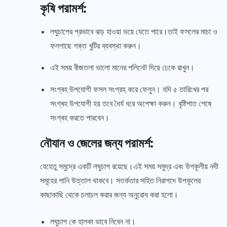
কৃষি পরামর্শ:
লঘুচাপের প্রভাবে ঝড় হাওয়া ভয়ে যেতে পারে।তাই ফসলের মাচা ও
ফলগাছে শক্ত খুটির ব্যবস্থা করুন।
এই সময় বীজতলা ভালো মানের পলিনেট দিয়ে ঢেকে রাখুন।
সংগ্ৰহ উপযোগী ফসল সংগ্রহ করে ফেলুন। যদি ৫ তারিখের পর
সংগ্ৰহ উপযোগী হয় তবে ধৈর্য ধরে অপেক্ষা করুন। বৃষ্টিপাত শেষে
সংগ্ৰহ করতে পারবেন।
নৌযান ও জেলের জন্য পরামর্শ:
যেহেতু সমুদ্রে একটি লঘুচাপ রয়েছে।এই সময় সমুদ্র এবং উপকূলীয় নদী
সমূহের পানি উত্তাল থাকবে। সতর্কতার সহিত নিরাপদে উপকূলের
কাছাকাছি থেকে চলাচল করার জন্য অনুরোধ করা হলো।
লঘুচাপ কে হালকা ভাবে নিবেন না।