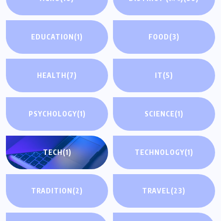
EDUCATION
(1)
FOOD
(3)
HEALTH
(7)
IT
(5)
PSYCHOLOGY
(1)
SCIENCE
(1)
TECH
(1)
TECHNOLOGY
(1)
TRADITION
(2)
TRAVEL
(23)