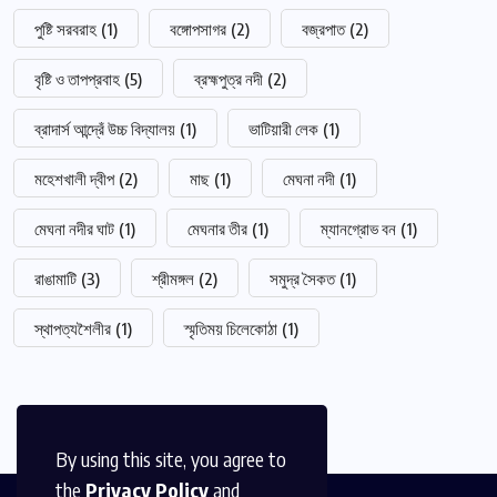
পুষ্টি সরবরাহ
(1)
বঙ্গোপসাগর
(2)
বজ্রপাত
(2)
বৃষ্টি ও তাপপ্রবাহ
(5)
ব্রহ্মপুত্র নদী
(2)
ব্রাদার্স আন্দ্রেঁ উচ্চ বিদ্যালয়
(1)
ভাটিয়ারী লেক
(1)
মহেশখালী দ্বীপ
(2)
মাছ
(1)
মেঘনা নদী
(1)
মেঘনা নদীর ঘাট
(1)
মেঘনার তীর
(1)
ম্যানগ্রোভ বন
(1)
রাঙামাটি
(3)
শ্রীমঙ্গল
(2)
সমুদ্র সৈকত
(1)
স্থাপত্যশৈলীর
(1)
স্মৃতিময় চিলেকোঠা
(1)
By using this site, you agree to
the
Privacy Policy
and