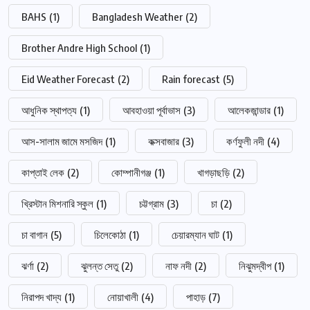
BAHS
(1)
Bangladesh Weather
(2)
Brother Andre High School
(1)
Eid Weather Forecast
(2)
Rain forecast
(5)
আধুনিক স্থাপত্য
(1)
আবহাওয়া পূর্বাভাস
(3)
আলেকজান্ডার
(1)
আস-সালাম জামে মসজিদ
(1)
কক্সবাজার
(3)
কর্ণফুলী নদী
(4)
কাপ্তাই লেক
(2)
কোম্পানীগঞ্জ
(1)
খাগড়াছড়ি
(2)
খ্রিস্টান মিশনারি স্কুল
(1)
চট্টগ্রাম
(3)
চা
(2)
চা বাগান
(5)
চিলেকোঠা
(1)
চেয়ারম্যান ঘাট
(1)
ঝর্ণা
(2)
ঝুলন্ত সেতু
(2)
নাফ নদী
(2)
নিঝুমদ্বীপ
(1)
নিরাপদ খাদ্য
(1)
নোয়াখালী
(4)
পাহাড়
(7)