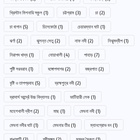
খ্রিস্টান মিশনারি স্কুল
(1)
চট্টগ্রাম
(3)
চা
(2)
চা বাগান
(5)
চিলেকোঠা
(1)
চেয়ারম্যান ঘাট
(1)
ঝর্ণা
(2)
ঝুলন্ত সেতু
(2)
নাফ নদী
(2)
নিঝুমদ্বীপ
(1)
নিরাপদ খাদ্য
(1)
নোয়াখালী
(4)
পাহাড়
(7)
পুষ্টি সরবরাহ
(1)
বঙ্গোপসাগর
(2)
বজ্রপাত
(2)
বৃষ্টি ও তাপপ্রবাহ
(5)
ব্রহ্মপুত্র নদী
(2)
ব্রাদার্স আন্দ্রেঁ উচ্চ বিদ্যালয়
(1)
ভাটিয়ারী লেক
(1)
মহেশখালী দ্বীপ
(2)
মাছ
(1)
মেঘনা নদী
(1)
মেঘনা নদীর ঘাট
(1)
মেঘনার তীর
(1)
ম্যানগ্রোভ বন
(1)
রাঙামাটি
(3)
শ্রীমঙ্গল
(2)
সমুদ্র সৈকত
(1)