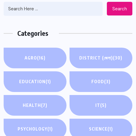
Search
Categories
AGRO
(16)
DISTRICT (জেলা)
(30)
EDUCATION
(1)
FOOD
(3)
HEALTH
(7)
IT
(5)
PSYCHOLOGY
(1)
SCIENCE
(1)