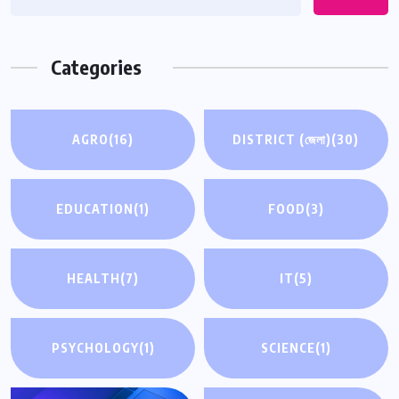
Categories
AGRO
(16)
DISTRICT (জেলা)
(30)
EDUCATION
(1)
FOOD
(3)
HEALTH
(7)
IT
(5)
PSYCHOLOGY
(1)
SCIENCE
(1)