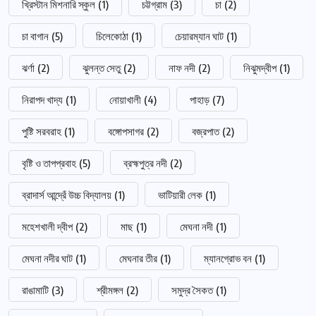
খ্রিস্টান মিশনারি স্কুল
(1)
চট্টগ্রাম
(3)
চা
(2)
চা বাগান
(5)
চিলেকোঠা
(1)
চেয়ারম্যান ঘাট
(1)
ঝর্ণা
(2)
ঝুলন্ত সেতু
(2)
নাফ নদী
(2)
নিঝুমদ্বীপ
(1)
নিরাপদ খাদ্য
(1)
নোয়াখালী
(4)
পাহাড়
(7)
পুষ্টি সরবরাহ
(1)
বঙ্গোপসাগর
(2)
বজ্রপাত
(2)
বৃষ্টি ও তাপপ্রবাহ
(5)
ব্রহ্মপুত্র নদী
(2)
ব্রাদার্স আন্দ্রেঁ উচ্চ বিদ্যালয়
(1)
ভাটিয়ারী লেক
(1)
মহেশখালী দ্বীপ
(2)
মাছ
(1)
মেঘনা নদী
(1)
মেঘনা নদীর ঘাট
(1)
মেঘনার তীর
(1)
ম্যানগ্রোভ বন
(1)
রাঙামাটি
(3)
শ্রীমঙ্গল
(2)
সমুদ্র সৈকত
(1)