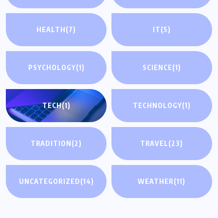
HEALTH
(7)
IT
(5)
PSYCHOLOGY
(1)
SCIENCE
(1)
TECH
(1)
TECHNOLOGY
(1)
TRADITION
(2)
TRAVEL
(23)
UNCATEGORIZED
(14)
WEATHER
(11)