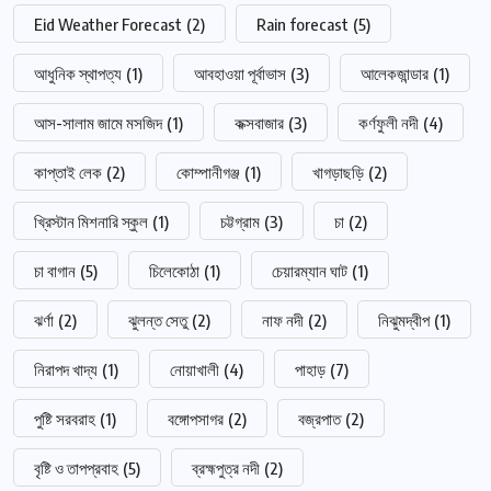
Eid Weather Forecast
(2)
Rain forecast
(5)
আধুনিক স্থাপত্য
(1)
আবহাওয়া পূর্বাভাস
(3)
আলেকজান্ডার
(1)
আস-সালাম জামে মসজিদ
(1)
কক্সবাজার
(3)
কর্ণফুলী নদী
(4)
কাপ্তাই লেক
(2)
কোম্পানীগঞ্জ
(1)
খাগড়াছড়ি
(2)
খ্রিস্টান মিশনারি স্কুল
(1)
চট্টগ্রাম
(3)
চা
(2)
চা বাগান
(5)
চিলেকোঠা
(1)
চেয়ারম্যান ঘাট
(1)
ঝর্ণা
(2)
ঝুলন্ত সেতু
(2)
নাফ নদী
(2)
নিঝুমদ্বীপ
(1)
নিরাপদ খাদ্য
(1)
নোয়াখালী
(4)
পাহাড়
(7)
পুষ্টি সরবরাহ
(1)
বঙ্গোপসাগর
(2)
বজ্রপাত
(2)
বৃষ্টি ও তাপপ্রবাহ
(5)
ব্রহ্মপুত্র নদী
(2)