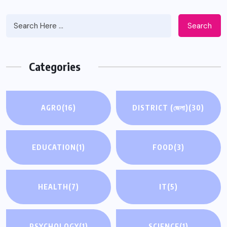
Search
Categories
AGRO
(16)
DISTRICT (জেলা)
(30)
EDUCATION
(1)
FOOD
(3)
HEALTH
(7)
IT
(5)
PSYCHOLOGY
(1)
SCIENCE
(1)