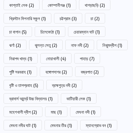
কাপ্তাই লেক
(2)
কোম্পানীগঞ্জ
(1)
খাগড়াছড়ি
(2)
খ্রিস্টান মিশনারি স্কুল
(1)
চট্টগ্রাম
(3)
চা
(2)
চা বাগান
(5)
চিলেকোঠা
(1)
চেয়ারম্যান ঘাট
(1)
ঝর্ণা
(2)
ঝুলন্ত সেতু
(2)
নাফ নদী
(2)
নিঝুমদ্বীপ
(1)
নিরাপদ খাদ্য
(1)
নোয়াখালী
(4)
পাহাড়
(7)
পুষ্টি সরবরাহ
(1)
বঙ্গোপসাগর
(2)
বজ্রপাত
(2)
বৃষ্টি ও তাপপ্রবাহ
(5)
ব্রহ্মপুত্র নদী
(2)
ব্রাদার্স আন্দ্রেঁ উচ্চ বিদ্যালয়
(1)
ভাটিয়ারী লেক
(1)
মহেশখালী দ্বীপ
(2)
মাছ
(1)
মেঘনা নদী
(1)
মেঘনা নদীর ঘাট
(1)
মেঘনার তীর
(1)
ম্যানগ্রোভ বন
(1)