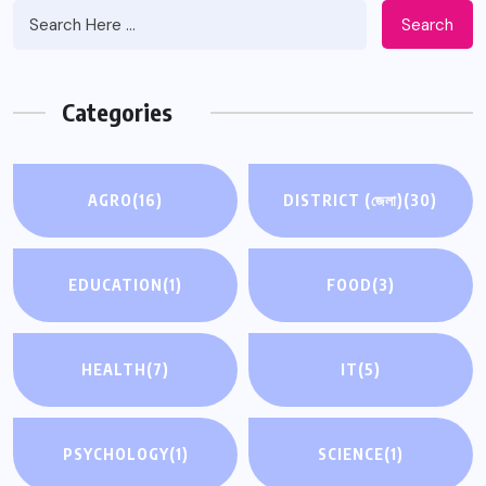
Search
Categories
AGRO
(16)
DISTRICT (জেলা)
(30)
EDUCATION
(1)
FOOD
(3)
HEALTH
(7)
IT
(5)
PSYCHOLOGY
(1)
SCIENCE
(1)