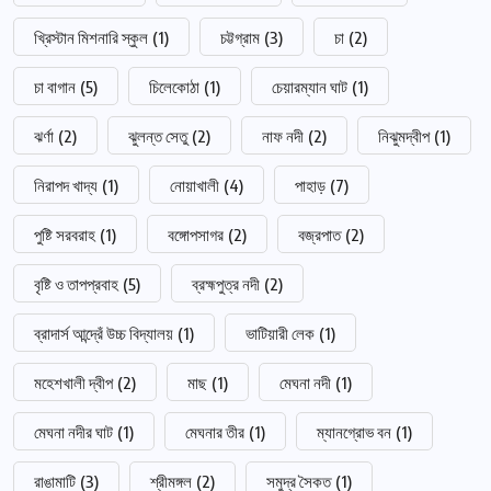
খ্রিস্টান মিশনারি স্কুল
(1)
চট্টগ্রাম
(3)
চা
(2)
চা বাগান
(5)
চিলেকোঠা
(1)
চেয়ারম্যান ঘাট
(1)
ঝর্ণা
(2)
ঝুলন্ত সেতু
(2)
নাফ নদী
(2)
নিঝুমদ্বীপ
(1)
নিরাপদ খাদ্য
(1)
নোয়াখালী
(4)
পাহাড়
(7)
পুষ্টি সরবরাহ
(1)
বঙ্গোপসাগর
(2)
বজ্রপাত
(2)
বৃষ্টি ও তাপপ্রবাহ
(5)
ব্রহ্মপুত্র নদী
(2)
ব্রাদার্স আন্দ্রেঁ উচ্চ বিদ্যালয়
(1)
ভাটিয়ারী লেক
(1)
মহেশখালী দ্বীপ
(2)
মাছ
(1)
মেঘনা নদী
(1)
মেঘনা নদীর ঘাট
(1)
মেঘনার তীর
(1)
ম্যানগ্রোভ বন
(1)
রাঙামাটি
(3)
শ্রীমঙ্গল
(2)
সমুদ্র সৈকত
(1)