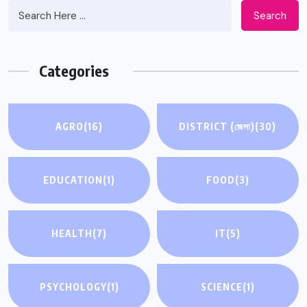
Search
Categories
AGRO
(16)
DISTRICT (জেলা)
(30)
EDUCATION
(1)
FOOD
(3)
HEALTH
(7)
IT
(5)
PSYCHOLOGY
(1)
SCIENCE
(1)