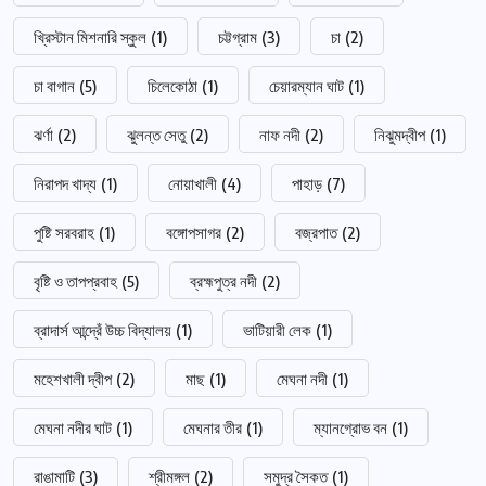
খ্রিস্টান মিশনারি স্কুল
(1)
চট্টগ্রাম
(3)
চা
(2)
চা বাগান
(5)
চিলেকোঠা
(1)
চেয়ারম্যান ঘাট
(1)
ঝর্ণা
(2)
ঝুলন্ত সেতু
(2)
নাফ নদী
(2)
নিঝুমদ্বীপ
(1)
নিরাপদ খাদ্য
(1)
নোয়াখালী
(4)
পাহাড়
(7)
পুষ্টি সরবরাহ
(1)
বঙ্গোপসাগর
(2)
বজ্রপাত
(2)
বৃষ্টি ও তাপপ্রবাহ
(5)
ব্রহ্মপুত্র নদী
(2)
ব্রাদার্স আন্দ্রেঁ উচ্চ বিদ্যালয়
(1)
ভাটিয়ারী লেক
(1)
মহেশখালী দ্বীপ
(2)
মাছ
(1)
মেঘনা নদী
(1)
মেঘনা নদীর ঘাট
(1)
মেঘনার তীর
(1)
ম্যানগ্রোভ বন
(1)
রাঙামাটি
(3)
শ্রীমঙ্গল
(2)
সমুদ্র সৈকত
(1)