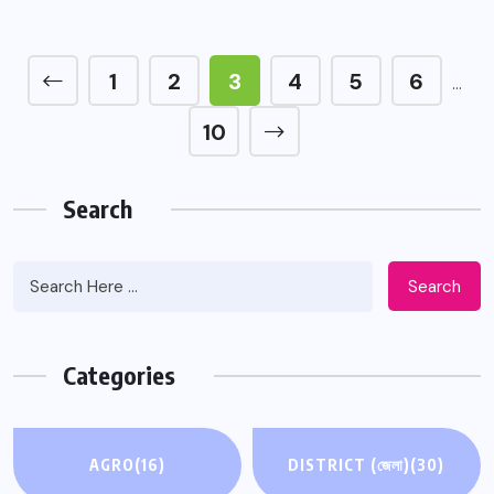
1
2
3
4
5
6
…
10
Search
Search
Categories
AGRO
(16)
DISTRICT (জেলা)
(30)