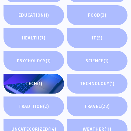
EDUCATION
(1)
FOOD
(3)
HEALTH
(7)
IT
(5)
PSYCHOLOGY
(1)
SCIENCE
(1)
TECH
(1)
TECHNOLOGY
(1)
TRADITION
(2)
TRAVEL
(23)
UNCATEGORIZED
(14)
WEATHER
(11)