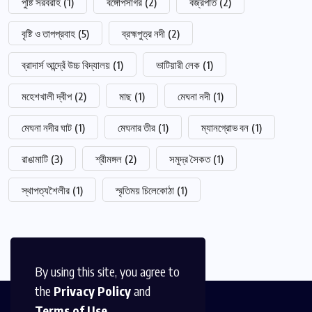
পুষ্টি সরবরাহ
(1)
বঙ্গোপসাগর
(2)
বজ্রপাত
(2)
বৃষ্টি ও তাপপ্রবাহ
(5)
ব্রহ্মপুত্র নদী
(2)
ব্রাদার্স আন্দ্রেঁ উচ্চ বিদ্যালয়
(1)
ভাটিয়ারী লেক
(1)
মহেশখালী দ্বীপ
(2)
মাছ
(1)
মেঘনা নদী
(1)
মেঘনা নদীর ঘাট
(1)
মেঘনার তীর
(1)
ম্যানগ্রোভ বন
(1)
রাঙামাটি
(3)
শ্রীমঙ্গল
(2)
সমুদ্র সৈকত
(1)
স্থাপত্যশৈলীর
(1)
স্মৃতিময় চিলেকোঠা
(1)
By using this site, you agree to
the
Privacy Policy
and
Terms of Use
.