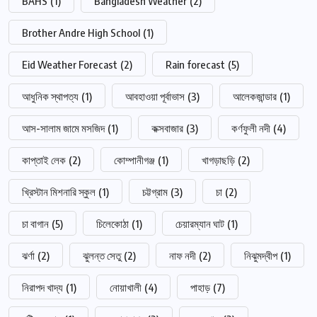
BAHS
(1)
Bangladesh Weather
(2)
Brother Andre High School
(1)
Eid Weather Forecast
(2)
Rain forecast
(5)
আধুনিক স্থাপত্য
(1)
আবহাওয়া পূর্বাভাস
(3)
আলেকজান্ডার
(1)
আস-সালাম জামে মসজিদ
(1)
কক্সবাজার
(3)
কর্ণফুলী নদী
(4)
কাপ্তাই লেক
(2)
কোম্পানীগঞ্জ
(1)
খাগড়াছড়ি
(2)
খ্রিস্টান মিশনারি স্কুল
(1)
চট্টগ্রাম
(3)
চা
(2)
চা বাগান
(5)
চিলেকোঠা
(1)
চেয়ারম্যান ঘাট
(1)
ঝর্ণা
(2)
ঝুলন্ত সেতু
(2)
নাফ নদী
(2)
নিঝুমদ্বীপ
(1)
নিরাপদ খাদ্য
(1)
নোয়াখালী
(4)
পাহাড়
(7)